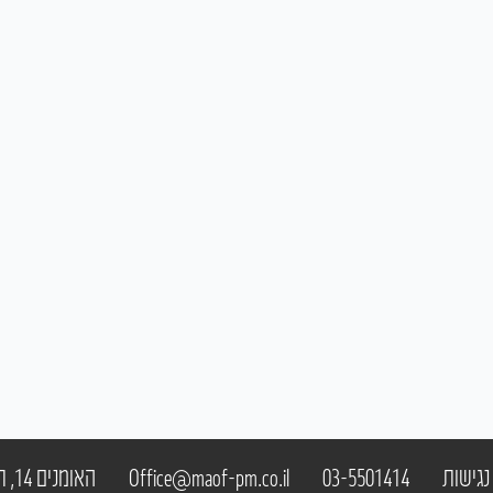
האומנים 14, תל אביב
Office@maof-pm.co.il
03-5501414
גישות